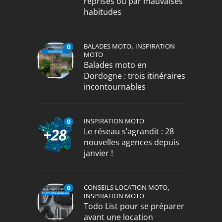
reprises ou par mauvaises
habitudes
,
BALADES MOTO
INSPIRATION
0
MOTO
Balades moto en
Dordogne : trois itinéraires
incontournables
INSPIRATION MOTO
0
Le réseau s’agrandit : 28
nouvelles agences depuis
janvier !
,
CONSEILS LOCATION MOTO
0
INSPIRATION MOTO
Todo List pour se préparer
avant une location