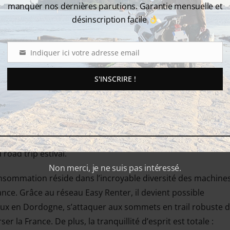
jourd’hui comme la solution de la flexibilité et de la découve
manquer nos dernières parutions. Garantie mensuelle et
 souhaitent dissocier le plaisir de rouler des soucis matérie
désinscription facile
immédiatement du poids financier de l’achat et des charges
au garage.
Indiquer ici votre adresse email
Email
antage le plus concret : son aspect économique. Pour les mota
S'INSCRIRE !
r an, posséder son propre véhicule peut s’avérer coûteux. E
 vous transformez ces charges fixes en un budget maîtrisé 
, sans les frais latents d’une moto immobilisée.
 un objet de loisir à la carte, que ce soit pour une escapa
oad trip estival.
Non merci, je ne suis pas intéressé.
nsommation réside dans l’incroyable diversité des machine
ance. Grâce au réseau Easy Renter, il devient possible
eux en Dordogne, s’attaquer aux sommets en trail robuste 
er la France. De plus, la tranquillité d’esprit est totale :