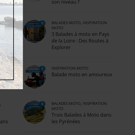
son niveau ?
rte.
ls.
,
BALADES MOTO
INSPIRATION
0
MOTO
3 Balades à moto en Pays
de la Loire : Des Routes à
rds
Explorer
n
et
INSPIRATION MOTO
0
Balade moto en amoureux
de
,
BALADES MOTO
INSPIRATION
0
s
MOTO
Trois Balades à Moto dans
dans
les Pyrénées