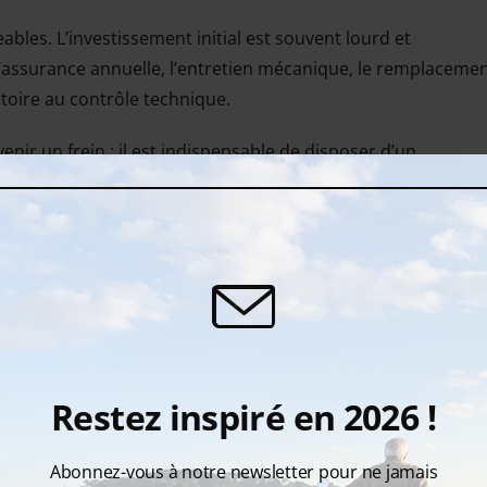
bles. L’investissement initial est souvent lourd et
’assurance annuelle, l’entretien mécanique, le remplaceme
toire au contrôle technique.
venir un frein : il est indispensable de disposer d’un
ent difficile.
s compromis techniques. Une machine taillée pour la ville 
s décidez d’entreprendre un long voyage chargé, vice versa.
a location moto
me un plaisir à la carte, sans les contraintes de la propriét
Restez inspiré en 2026 !
Abonnez-vous à notre newsletter pour ne jamais