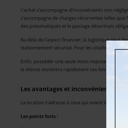
L’achat s’accompagne d’inconvénients non négligea
s’accompagne de charges récurrentes telles que l
des pneumatiques et le passage désormais obliga
Au-delà de l’aspect financier, la logistique peut de
stationnement sécurisé. Pour les citadins, cela devi
Enfin, posséder une seule moto impose parfois de
la vitesse montrera rapidement ses limites si vou
Les avantages et inconvénients de l
La location s’adresse à ceux qui voient la moto com
Les points forts :