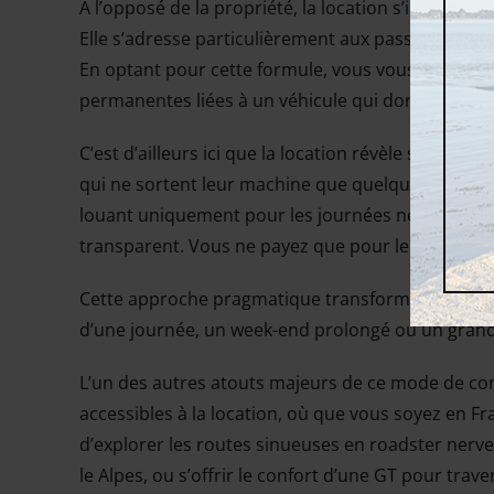
À l’opposé de la propriété, la location s’impose au
Elle s’adresse particulièrement aux passionnés qui
En optant pour cette formule, vous vous libérez 
permanentes liées à un véhicule qui dort parfois 
C’est d’ailleurs ici que la location révèle son av
qui ne sortent leur machine que quelques fois pa
louant uniquement pour les journées nécessaires,
transparent. Vous ne payez que pour le plaisir pur
Cette approche pragmatique transforme la moto en
d’une journée, un week-end prolongé ou un grand r
L’un des autres atouts majeurs de ce mode de co
accessibles à la location, où que vous soyez en Fr
d’explorer les routes sinueuses en roadster nerv
le Alpes, ou s’offrir le confort d’une GT pour travers