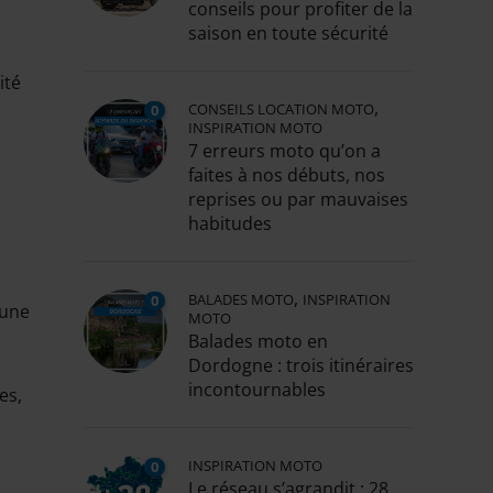
conseils pour profiter de la
saison en toute sécurité
ité
,
CONSEILS LOCATION MOTO
0
INSPIRATION MOTO
7 erreurs moto qu’on a
faites à nos débuts, nos
reprises ou par mauvaises
habitudes
,
BALADES MOTO
INSPIRATION
0
 une
MOTO
Balades moto en
Dordogne : trois itinéraires
incontournables
es,
INSPIRATION MOTO
0
Le réseau s’agrandit : 28