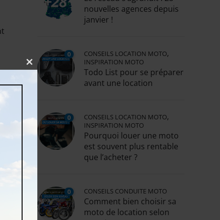
nouvelles agences depuis
janvier !
nt
,
CONSEILS LOCATION MOTO
0
INSPIRATION MOTO
Close
Todo List pour se préparer
this
avant une location
module
ou
,
CONSEILS LOCATION MOTO
0
INSPIRATION MOTO
Pourquoi louer une moto
est souvent plus rentable
que l’acheter ?
é.
CONSEILS CONDUITE MOTO
0
Comment bien choisir sa
moto de location selon