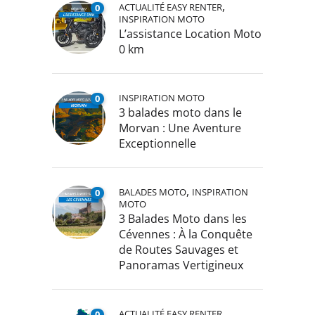
,
ACTUALITÉ EASY RENTER
0
INSPIRATION MOTO
L’assistance Location Moto
0 km
INSPIRATION MOTO
0
3 balades moto dans le
Morvan : Une Aventure
Exceptionnelle
,
BALADES MOTO
INSPIRATION
0
MOTO
3 Balades Moto dans les
Cévennes : À la Conquête
de Routes Sauvages et
Panoramas Vertigineux
,
ACTUALITÉ EASY RENTER
0