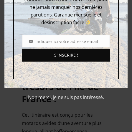
Denis.
ne jamais manquer nos dernières
parutions. Garantie mensuelle et
désinscription facile
Indiquer ici votre adresse email
Email
S'INSCRIRE !
La Grande Évasion
– De Paris aux
trésors de l’Île-de-
France :
Non merci, je ne suis pas intéressé.
Cet itinéraire est conçu pour les
motards avides d’une aventure plus
longue, alliant l’effervescence