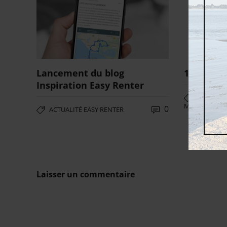
Lancement du blog
11 nouve
Inspiration Easy Renter
ACTUALIT
MOTO
0
ACTUALITÉ EASY RENTER
Laisser un commentaire