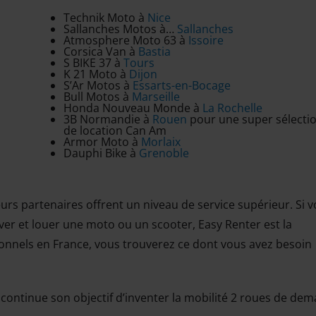
Technik Moto à
Nice
Sallanches Motos à…
Sallanches
Atmosphere Moto 63 à
Issoire
Corsica Van à
Bastia
S BIKE 37 à
Tours
K 21 Moto à
Dijon
S’Ar Motos à
Essarts-en-Bocage
Bull Motos à
Marseille
Honda Nouveau Monde à
La Rochelle
3B Normandie à
Rouen
pour une super sélecti
de location Can Am
Armor Moto à
Morlaix
Dauphi Bike à
Grenoble
rs partenaires offrent un niveau de service supérieur. Si 
er et louer une moto ou un scooter, Easy Renter est la
ionnels en France, vous trouverez ce dont vous avez besoin
continue son objectif d’inventer la mobilité 2 roues de dem