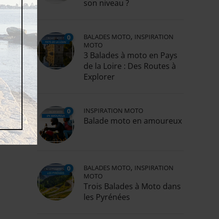
son niveau ?
,
BALADES MOTO
INSPIRATION
0
MOTO
3 Balades à moto en Pays
de la Loire : Des Routes à
 0
Explorer
ION
INSPIRATION MOTO
0
Balade moto en amoureux
0
,
BALADES MOTO
INSPIRATION
0
MOTO
Trois Balades à Moto dans
les Pyrénées