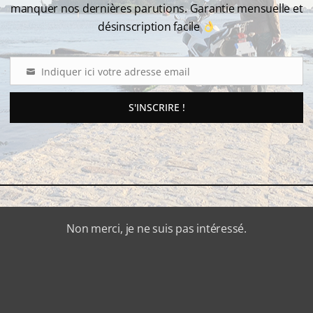
manquer nos dernières parutions. Garantie mensuelle et
désinscription facile
Indiquer ici votre adresse email
Email
aux loueurs moto
L’assistance Location Moto
S'INSCRIRE !
km
,
É EASY RENTER
INSPIRATION
,
ACTUALITÉ EASY RENTER
INSPIRAT
0
MOTO
Non merci, je ne suis pas intéressé.