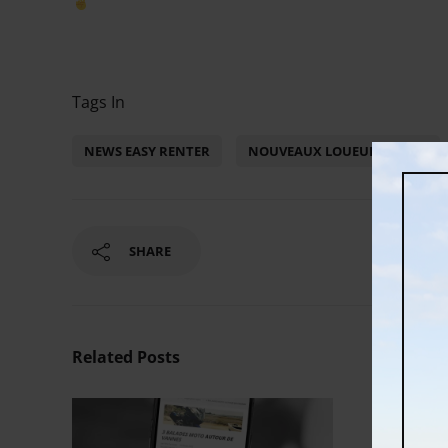
Tags In
NEWS EASY RENTER
NOUVEAUX LOUEURS MOTO
SHARE
Related Posts