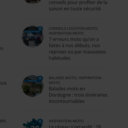
conseils pour profiter de la
saison en toute sécurité
,
CONSEILS LOCATION MOTO
0
INSPIRATION MOTO
7 erreurs moto qu’on a
faites à nos débuts, nos
on
reprises ou par mauvaises
habitudes
,
BALADES MOTO
INSPIRATION
0
vous
MOTO
Balades moto en
Dordogne : trois itinéraires
incontournables
ain.
INSPIRATION MOTO
0
Le réseau s’agrandit : 28