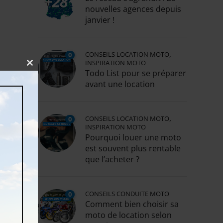
nouvelles agences depuis
janvier !
,
CONSEILS LOCATION MOTO
0
INSPIRATION MOTO
Close
Todo List pour se préparer
this
avant une location
module
,
CONSEILS LOCATION MOTO
0
INSPIRATION MOTO
Pourquoi louer une moto
est souvent plus rentable
que l’acheter ?
CONSEILS CONDUITE MOTO
0
Comment bien choisir sa
moto de location selon