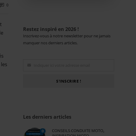
0
t
Restez inspiré en 2026 !
le
Inscrivez-vous à notre newsletter pour ne jamais
manquer nos derniers articles.
és
 les
Indiquer ici votre adresse email
Email
S'INSCRIRE !
Les derniers articles
,
CONSEILS CONDUITE MOTO
0
INSPIRATION MOTO