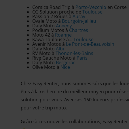
Corsica Road Trip à
Porto-Vecchio
en Corse
CG Solution proche de
Toulouse
Passion 2 Roues à
Auray
Ovale Moto à
Bourgoin-Jallieu
Dafy Moto
Annecy
Podium Motos à
Chartres
Moto 42 à
Roanne
Kawa Toulouse à…
Toulouse
Avenir Motos à
Le Pont-de-Beauvoisin
Dafy Moto
Albi
RV Moto à
Thonon-les-Bains
Rive Gauche Moto à
Paris
Dafy Moto
Bergerac
Olive Moto à
Nice
Chez Easy Renter, nous sommes sûrs que les loueu
êtes à la recherche du meilleur moyen pour réserv
solution pour vous. Avec ses 160 loueurs profess
pour votre trip moto.
Grâce à ces nouvelles collaborations, Easy Renter 